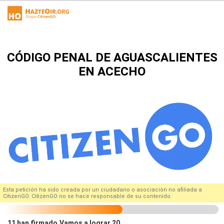
CÓDIGO PENAL DE AGUASCALIENTES
EN ACECHO
Esta petición ha sido creada por un ciudadano o asociación no afiliada a
CitizenGO. CitizenGO no se hace responsable de su contenido.
11
han firmado
.
Vamos a lograr 20